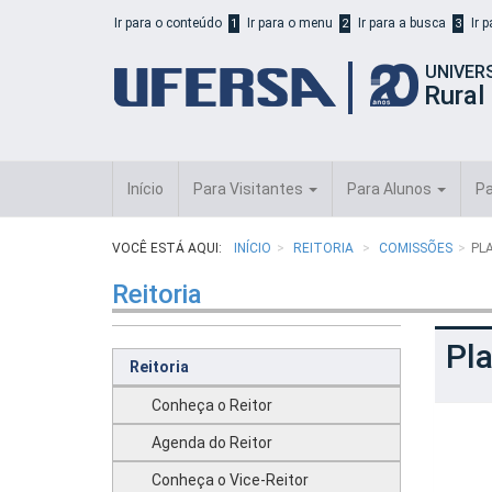
Início
Ir para o conteúdo
Ir para o menu
Ir para a busca
Ir 
1
2
3
do
cabeçalho
UNIVER
do
Rural
portal
da
UFERSA
Início
Para Visitantes
Para Alunos
Pa
VOCÊ ESTÁ AQUI:
INÍCIO
REITORIA
COMISSÕES
PL
Reitoria
Pla
Reitoria
Conheça o Reitor
Agenda do Reitor
Conheça o Vice-Reitor