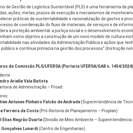
ano de Gestão de Logística Sustentável (PLS) é uma ferramenta de pl
idas, ações, metas, prazos de execução e mecanismos de monitoramen
elecer práticas de sustentabilidade e racionalização de gastos e pro
ocesso de coordenação do fluxo de materiais, de serviços e de infor
dera a proteção ambiental, a justiça social e o desenvolvimento econ
enham como objetivo a construção de um novo modelo de cultura institu
ntabilidade nas atividades da Administração Pública e ações que ten
 público e contínua primazia na gestão dos processos” (Instrução nor
os da Comissão PLS/UFERSA (Portaria UFERSA/GAB n. 1454/2024
dente
ndro Arielle Vale Batista
eitoria de Administração – Proad
ros:
tien Antunes Pinheiro Falcão de Andrade
(Superintendência de Tecn
e Ferreira da Costa
(Pró-Reitoria de Planejamento – Proplan)
l Elias Negrão Duarte
(Divisão de Meio Ambiente – Superintendência d
 Gonçalves Lunardi
(Centro de Engenharias)