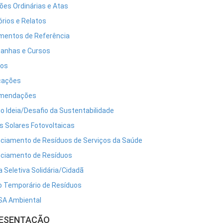
ões Ordinárias e Atas
órios e Relatos
entos de Referência
anhas e Cursos
tos
cações
mendações
o Ideia/Desafio da Sustentabilidade
s Solares Fotovoltaicas
ciamento de Resíduos de Serviços da Saúde
ciamento de Resíduos
a Seletiva Solidária/Cidadã
o Temporário de Resíduos
A Ambiental
ESENTAÇÃO