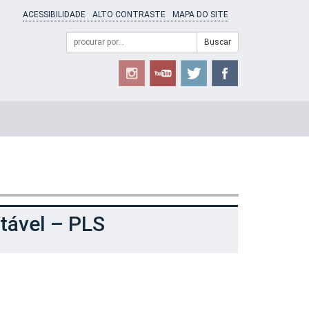
ACESSIBILIDADE
ALTO CONTRASTE
MAPA DO SITE
Campo
Formulário
Buscar
de
de
busca
Busca
tável – PLS