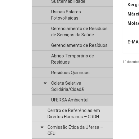
Sustentabilidade
Kergi
Usinas Solares
Márci
Fotovoltaicas
Moisé
Gerenciamento de Resíduos
de Serviços da Saúde
E-MA
Gerenciamento de Resíduos
Abrigo Temporário de
Resíduos
10 de outu
Resíduos Químicos
Coleta Seletiva
Solidária/Cidadã
UFERSA Ambiental
Centro de Referências em
Direitos Humanos – CRDH
Comissão Ética da Ufersa –
CEU