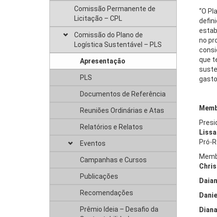
Comissão Permanente de
“O Pl
Licitação – CPL
defin
estab
Comissão do Plano de
no pr
Logística Sustentável – PLS
consi
que t
Apresentação
suste
PLS
gasto
Documentos de Referência
Membr
Reuniões Ordinárias e Atas
Presi
Relatórios e Relatos
Lissa
Pró-R
Eventos
Memb
Campanhas e Cursos
Chris
Publicações
Daian
Recomendações
Danie
Prêmio Ideia – Desafio da
Diana