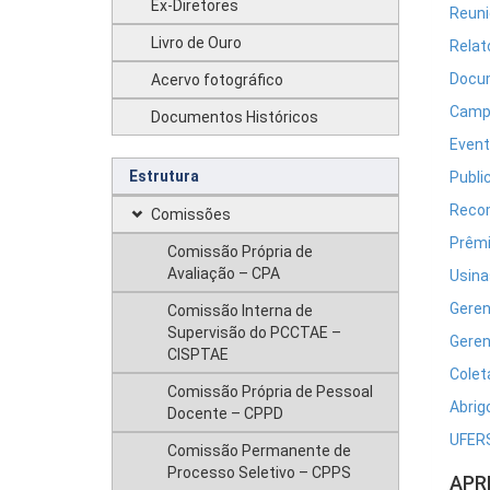
Ex-Diretores
Reuni
Livro de Ouro
Relat
Docum
Acervo fotográfico
Camp
Documentos Históricos
Even
Estrutura
Publi
Reco
Comissões
Prêmi
Comissão Própria de
Avaliação – CPA
Usina
Geren
Comissão Interna de
Supervisão do PCCTAE –
Geren
CISPTAE
Colet
Comissão Própria de Pessoal
Abrig
Docente – CPPD
UFERS
Comissão Permanente de
Processo Seletivo – CPPS
APR